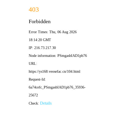
快活影院
· 免费追剧
🔍 搜一下
首页
电影
连续剧
综艺
动漫
短剧
⚡ 吞噬星空 科幻热血
❮
❯